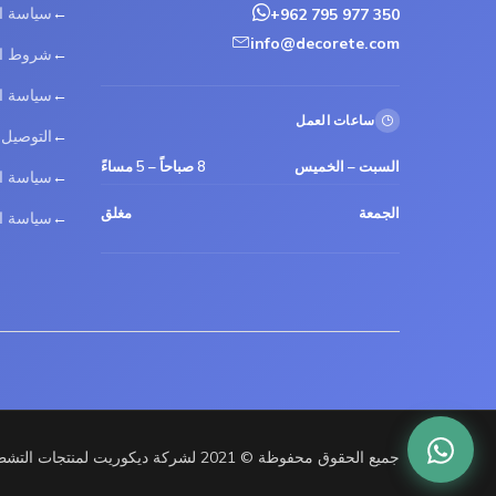
سياسة ا
+962 795 977 350
info@decorete.com
شروط ال
سياسة ا
ساعات العمل
التوصيل
السبت – الخميس
8 صباحاً – 5 مساءً
سياسة ال
الجمعة
مغلق
سياسة ال
جميع الحقوق محفوظة © 2021 لشركة ديكوريت لمنتجات التشطيب