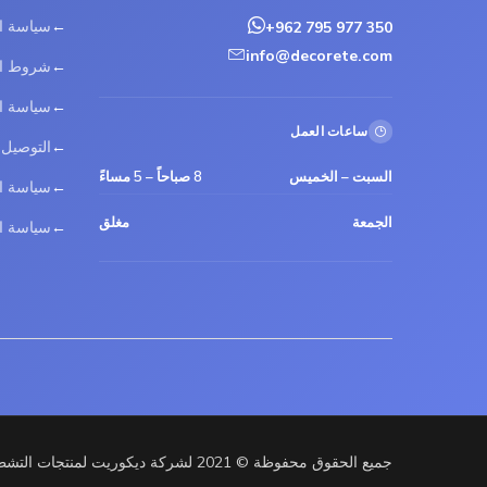
سياسة ا
+962 795 977 350
info@decorete.com
شروط ال
سياسة ا
ساعات العمل
التوصيل
السبت – الخميس
8 صباحاً – 5 مساءً
سياسة ال
الجمعة
مغلق
سياسة ال
جميع الحقوق محفوظة © 2021 لشركة ديكوريت لمنتجات التشطيب